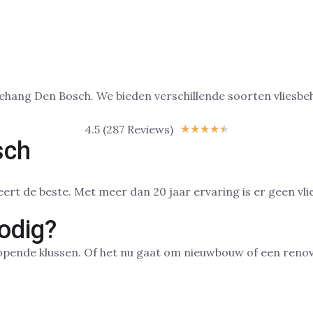
4.5 (287 Reviews)
★
★
★
★
★
sch
odig?
opende klussen. Of het nu gaat om nieuwbouw of een renovati