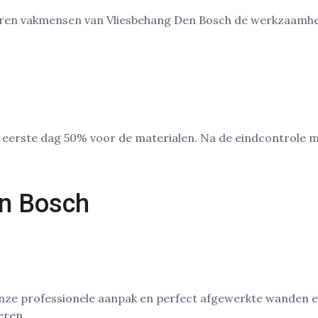
ren vakmensen van Vliesbehang Den Bosch de werkzaamhed
 de eerste dag 50% voor de materialen. Na de eindcontrole
en Bosch
n Den Bosch hebben gewonnen? Het antwoord is simpel: kwa
evelingen van tevreden klanten uit Den Bosch, laten wij z
nze professionele aanpak en perfect afgewerkte wanden en
eren.