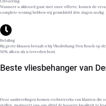
Uitvoering
Wanneer u akkoord gaat met onze offerte, komen de erva
complete woning hebben wij gemiddeld drie dagen nodig.
Betaling
Bij grote klussen betaalt u bij Vliesbehang Den Bosch op
50% alleen als u tevreden bent.
Beste vliesbehanger van D
De reden waarom wij het vertrouwen van zoveel klanten i
klanttevredenheid.
Met honderden 5-sterren reviews en meer dan 200 videoaanb
Deze aanbevelingen komen rechtstreeks van klanten die o
stellen, motiveert ons om altijd de hoogste kwaliteit te lev