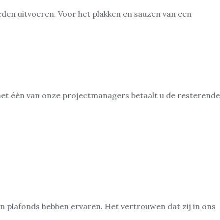
en uitvoeren. Voor het plakken en sauzen van een
 met één van onze projectmanagers betaalt u de resterende
liteit, vakmanschap, service, bereikbaarheid en
ien dat wij consistent uitblinken in ons werk.
 plafonds hebben ervaren. Het vertrouwen dat zij in ons