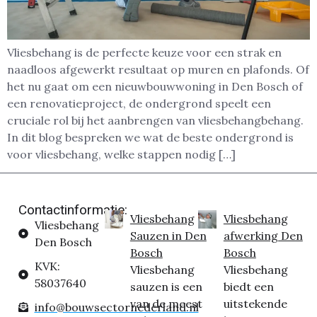
Vliesbehang is de perfecte keuze voor een strak en
naadloos afgewerkt resultaat op muren en plafonds. Of
het nu gaat om een nieuwbouwwoning in Den Bosch of
een renovatieproject, de ondergrond speelt een
cruciale rol bij het aanbrengen van vliesbehangbehang.
In dit blog bespreken we wat de beste ondergrond is
voor vliesbehang, welke stappen nodig […]
Contactinformatie:
Vliesbehang
Vliesbehang
Vliesbehang
Sauzen in Den
afwerking Den
Den Bosch
Bosch
Bosch
KVK:
Vliesbehang
Vliesbehang
58037640
sauzen is een
biedt een
van de meest
uitstekende
info@bouwsectornederland.nl