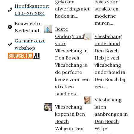
gekozen
basis voor
Hoofdkantoor:
afwerkingsmet
strakke en
030-2072024
hoden in...
moderne
muren,...
Bouwsector
Beste
Nederland
Ondergrond
Vliesbehang
Ga naar onze
voor
onderhoud
webshop
Vliesbehang in
Den Bosch
Den Bosch
Heb je veel
Vliesbehang is
vliesbehang
de perfecte
onderhoud in
keuze voor een
Den Bosch bij
strak en
een...
naadloos...
Vliesbehang
Vliesbehang
laten
kopen in Den
aanbrengen in
Bosch
Den Bosch
Wil je in Den
Wil je