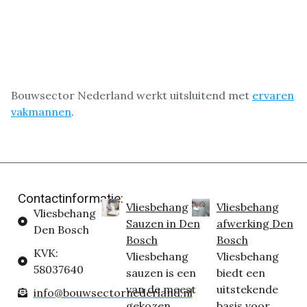
Bouwsector Nederland werkt uitsluitend met
ervaren
vakmannen
.
Contactinformatie:
Vliesbehang
Vliesbehang
Vliesbehang
Sauzen in Den
afwerking Den
Den Bosch
Bosch
Bosch
KVK:
Vliesbehang
Vliesbehang
58037640
sauzen is een
biedt een
van de meest
uitstekende
info@bouwsectornederland.nl
gekozen
basis voor