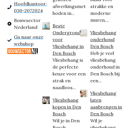
Hoofdkantoor:
afwerkingsmet
strakke en
030-2072024
hoden in...
moderne
muren,...
Bouwsector
Beste
Nederland
Ondergrond
Vliesbehang
Ga naar onze
voor
onderhoud
webshop
Vliesbehang in
Den Bosch
Den Bosch
Heb je veel
Vliesbehang is
vliesbehang
de perfecte
onderhoud in
keuze voor een
Den Bosch bij
strak en
een...
naadloos...
Vliesbehang
Vliesbehang
laten
kopen in Den
aanbrengen in
Bosch
Den Bosch
Wil je in Den
Wil je
Bosch
vliesbehang