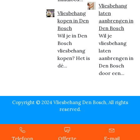
Vliesbehang
Vliesbehang
laten
kopen in Den
aanbrengen in
Bosch
Den Bosch
Wil je in Den
Wil je
Bosch
vliesbehang
vliesbehang
laten
kopen? Het is
aanbrengen in
dé...
Den Bosch
door een...
Copyright © 2024 Vliesbehang Den Bosch, All rights
reserved.
Telefoon
Offerte
E-mail