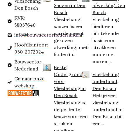
Vliesbehang
Sauzen in Den
afwerking Den
Den Bosch
Bosch
Bosch
KVK:
Vliesbehang
Vliesbehang
58037640
sauzen is een
biedt een
van de meest
uitstekende
info@bouwsectornederland.nl
gekozen
basis voor
Hoofdkantoor:
afwerkingsmet
strakke en
030-2072024
hoden in...
moderne
muren,...
Bouwsector
Beste
Nederland
Ondergrond
Vliesbehang
Ga naar onze
voor
onderhoud
webshop
Vliesbehang in
Den Bosch
Den Bosch
Heb je veel
Vliesbehang is
vliesbehang
de perfecte
onderhoud in
keuze voor een
Den Bosch bij
strak en
een...
naadloos...