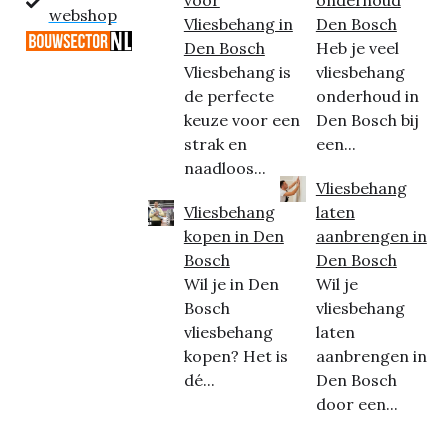
voor
onderhoud
webshop
Vliesbehang in
Den Bosch
Den Bosch
Heb je veel
Vliesbehang is
vliesbehang
de perfecte
onderhoud in
keuze voor een
Den Bosch bij
strak en
een...
naadloos...
Vliesbehang
Vliesbehang
laten
kopen in Den
aanbrengen in
Bosch
Den Bosch
Wil je in Den
Wil je
Bosch
vliesbehang
vliesbehang
laten
kopen? Het is
aanbrengen in
dé...
Den Bosch
door een...