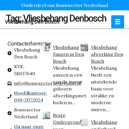
Onderdeel van Bouwsector Nederland
Tag:
Vliesbehang Denbosch
Vliesbehang Den Bosch
Contactinformatie:
Vliesbehang
Vliesbehang
Vliesbehang
Sauzen in Den
afwerking Den
Den Bosch
Bosch
Bosch
KVK:
Vliesbehang
Vliesbehang
58037640
sauzen is een
biedt een
van de meest
uitstekende
info@bouwsectornederland.nl
gekozen
basis voor
Hoofdkantoor:
afwerkingsmet
strakke en
030-2072024
hoden in...
moderne
muren,...
Bouwsector
Beste
Nederland
Ondergrond
Vliesbehang
Ga naar onze