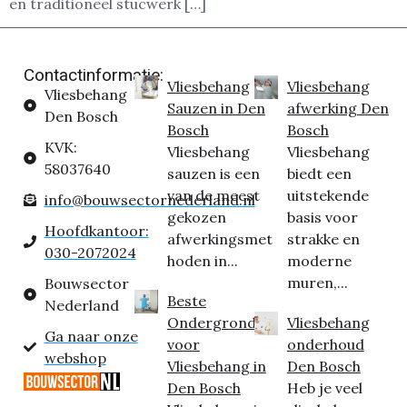
en traditioneel stucwerk […]
Contactinformatie:
Vliesbehang
Vliesbehang
Vliesbehang
Sauzen in Den
afwerking Den
Den Bosch
Bosch
Bosch
KVK:
Vliesbehang
Vliesbehang
58037640
sauzen is een
biedt een
van de meest
uitstekende
info@bouwsectornederland.nl
gekozen
basis voor
Hoofdkantoor:
afwerkingsmet
strakke en
030-2072024
hoden in...
moderne
muren,...
Bouwsector
Beste
Nederland
Ondergrond
Vliesbehang
Ga naar onze
voor
onderhoud
webshop
Vliesbehang in
Den Bosch
Den Bosch
Heb je veel