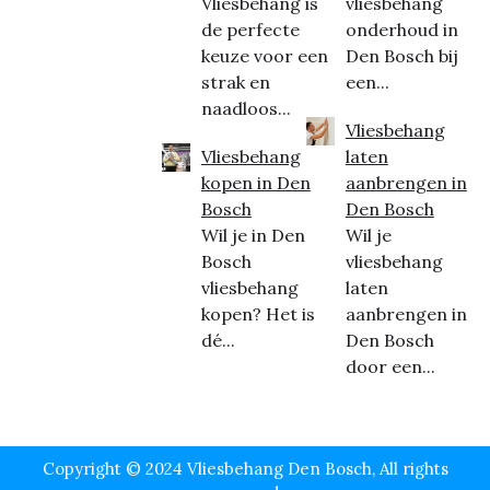
Vliesbehang is
vliesbehang
de perfecte
onderhoud in
keuze voor een
Den Bosch bij
strak en
een...
naadloos...
Vliesbehang
Vliesbehang
laten
kopen in Den
aanbrengen in
Bosch
Den Bosch
Wil je in Den
Wil je
Bosch
vliesbehang
vliesbehang
laten
kopen? Het is
aanbrengen in
dé...
Den Bosch
door een...
Copyright © 2024 Vliesbehang Den Bosch, All rights