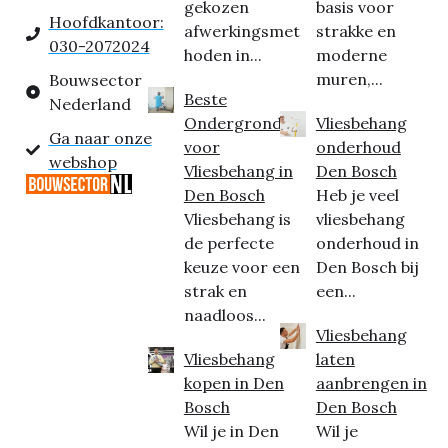
gekozen
basis voor
Hoofdkantoor:
afwerkingsmet
strakke en
030-2072024
hoden in...
moderne
muren,...
Bouwsector
Beste
Nederland
Ondergrond
Vliesbehang
Ga naar onze
voor
onderhoud
webshop
Vliesbehang in
Den Bosch
Den Bosch
Heb je veel
Vliesbehang is
vliesbehang
de perfecte
onderhoud in
keuze voor een
Den Bosch bij
strak en
een...
naadloos...
Vliesbehang
Vliesbehang
laten
kopen in Den
aanbrengen in
Bosch
Den Bosch
Wil je in Den
Wil je