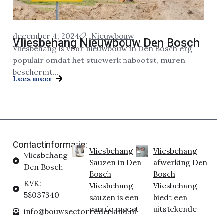
december 4, 2024
Nieuwbouw
Vliesbehang Nieuwbouw Den Bosch
Vliesbehang is voor nieuwbouw in Den Bosch erg
populair omdat het stucwerk nabootst, muren
beschermt...
Lees meer
Contactinformatie:
Vliesbehang
Vliesbehang
Vliesbehang
Sauzen in Den
afwerking Den
Den Bosch
Bosch
Bosch
KVK:
Vliesbehang
Vliesbehang
58037640
sauzen is een
biedt een
van de meest
uitstekende
info@bouwsectornederland.nl